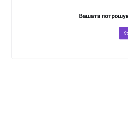
Вашата потрошув
St