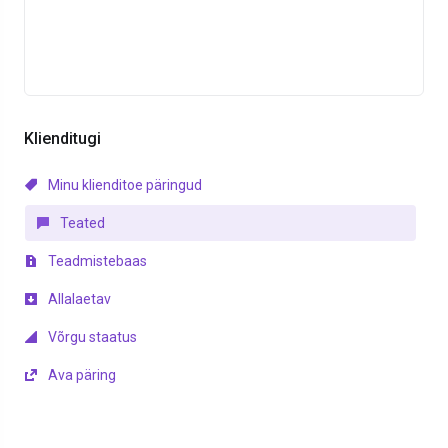
Klienditugi
Minu klienditoe päringud
Teated
Teadmistebaas
Allalaetav
Võrgu staatus
Ava päring